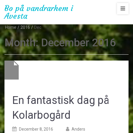
Bo på vandrarhem i
Avesta
Home
/
2016
/
Dec
Month:
December 2016
En fantastisk dag på
Kolarbogård
Posted
Posted
December 8, 2016
Anders