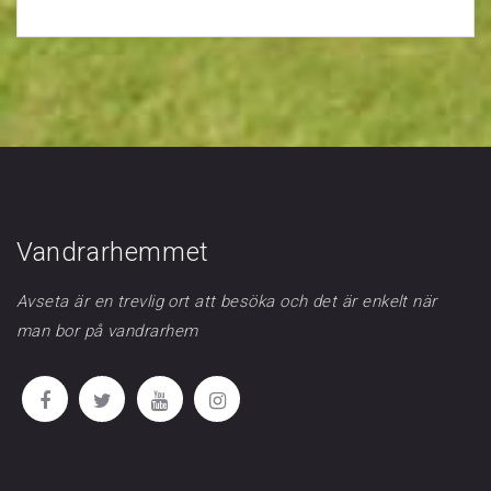
Vandrarhemmet
Avseta är en trevlig ort att besöka och det är enkelt när
man bor på vandrarhem