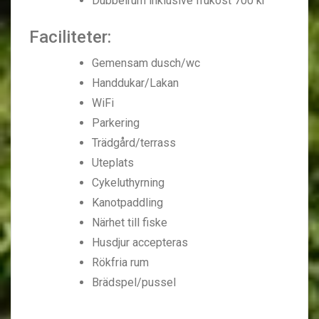
Dubbelrum inklusive frukost 700 kr
Faciliteter:
Gemensam dusch/wc
Handdukar/Lakan
WiFi
Parkering
Trädgård/terrass
Uteplats
Cykeluthyrning
Kanotpaddling
Närhet till fiske
Husdjur accepteras
Rökfria rum
Brädspel/pussel