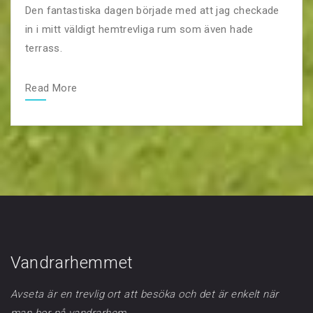
Den fantastiska dagen började med att jag checkade
in i mitt väldigt hemtrevliga rum som även hade
terrass.
Read More
Vandrarhemmet
Avseta är en trevlig ort att besöka och det är enkelt när
man bor på vandrarhem